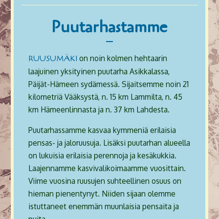
Puutarhastamme
on noin kolmen hehtaarin
RUUSUMÄKI
laajuinen yksityinen puutarha Asikkalassa,
Päijät-Hämeen sydämessä. Sijaitsemme noin 21
kilometriä Vääksystä, n. 15 km Lammilta, n. 45
km Hämeenlinnasta ja n. 37 km Lahdesta.
Puutarhassamme kasvaa kymmeniä erilaisia
pensas- ja jaloruusuja. Lisäksi puutarhan alueella
on lukuisia erilaisia perennoja ja kesäkukkia.
Laajennamme kasvivalikoimaamme vuosittain.
Viime vuosina ruusujen suhteellinen osuus on
hieman pienentynyt. Niiden sijaan olemme
istuttaneet enemmän muunlaisia pensaita ja